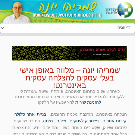
עבור אל:
שמריהו יונה – מלווה באופן אישי
בעלי עסקים להצלחה עסקית
באינטרנט!
לאחר 8 שנים בתחום האינטרנט פיתחתי שיטה שעוזרת לי
וללקוחותיי להגדיל יותר את המכירות ואת ההכנסות מהאינטרנט.
להזמנת שירות
לחץ עכשיו על הלינק!
הצלחה באינטרנט מורכבת מכמה תחומים::
בניית אתר סלולרי
,
קידום אתרים
,
פייסבוק לעסקים
,
צילום
,
מיתוג
, כתיבה שיווקית,
פרסום ושיווק, שקשורים האחד בשני, ומחייבים יידע והתמצאות
בכל אחד מהתחומים. רק השילוב הנכון בכלים האינטרנטיים יביא