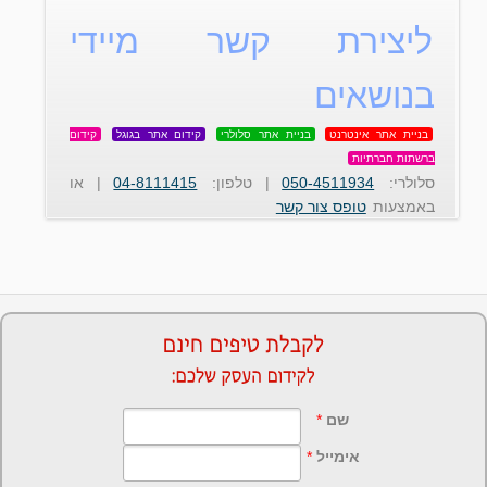
ליצירת קשר מיידי
בנושאים
בניית אתר אינטרנט
בניית אתר סלולרי
קידום אתר בגוגל
קידום
ברשתות חברתיות
סלולרי:
050-4511934
| טלפון:
04-8111415
| או
באמצעות
טופס צור קשר
שם
*
אימייל
*